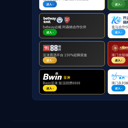
组织机构
公司概况
​304am永利集团简介
历届领导
现任领导
组织机构
专门委员会
联系我们